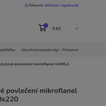
Zákazník:
přihlásit
/
registrovat
0
0 Kč
polštářky
Starofrancouzský styl - Provence
plyšové povlečení mikroflanel KAMILA
é povlečení mikroflanel
0x220