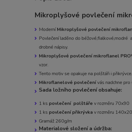
Mikroplyšové povlečení mik
Moderní
Mikroplyšové povlečení mikrof
Povlečení laděno do béžové,fialkové,modré a
drobné nápisy.
Mikroplyšové povlečení mikroflanel 
vzor.
Tento motiv se opakuje na polštáři i přikrývce
Mikroflanelové povlečení
vás nadchne pro s
Sada ložního povlečení obsahuje:
1 ks
povlečení polštáře
v rozměru 70x90
1 ks
povlečení přikrývka
v rozměru 140x2
Gramáž 260g/m
Materialové složení a údržba: