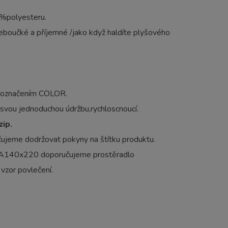
0%polyesteru.
boučké a příjemné /jako když haldíte plyšového
s označením COLOR.
o svou jednoduchou údržbu,rychloscnoucí.
zip.
učujeme dodržovat pokyny na štítku produktu.
ILA140x220 doporučujeme prostěradlo
 vzor povlečení.