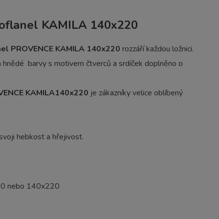
roflanel KAMILA 140x220
lanel PROVENCE KAMILA 140x220
rozzáří každou ložnici.
 hnědé barvy s motivem čtverců a srdíček doplněno o
PROVENCE KAMILA140x220
je zákazníky velice oblíbený
.
voji hebkost a hřejivost.
00 nebo 140x220