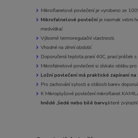
Mikroflanelové povlečení je vyrobeno ze 10
Mikrofalnelové povleční
je naomak velmi he
medvídka/
Výborné termoregulační vlastnosti.
Vhodné na zímní období.
Doporučená teplota praní 40C, prací prášek 
Mikrofalnelové povlečení si získalo oblibu pr
Ložní povlečení má praktické zapínaní na 
Pro zachování sytosti a stálosti barev dopor
K Mikroplyšové povlečení mikroflanel KAM
hnědé
,šedé nebo bílé
barvy,
které zvýrazní