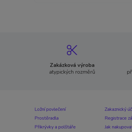
Zakázková výroba
atypických rozměrů
př
Ložní povlečení
Zakaznický ú
Prostěradla
Registrace z
Přikrývky a polštáře
Jak nakupova