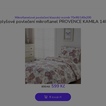
Mikroflanelové povlečení klasický rozměr 70x90/140x200
plyšové povlečení mikroflanel PROVENCE KAMILA 1
599 Kč
890 Kč
-33%
Výprodej
Koupit