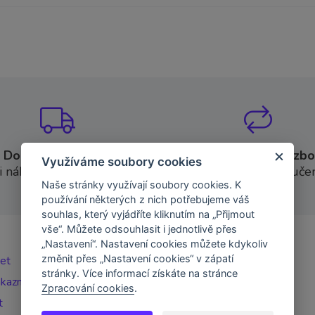
Doprava ZDARMA
Garance výměny zbo
Využíváme soubory cookies
i nákupu nad 2 000 Kč
do 14 dní od doručen
Naše stránky využívají soubory cookies. K
používání některých z nich potřebujeme váš
souhlas, který vyjádříte kliknutím na „Přijmout
vše“. Můžete odsouhlasit i jednotlivě přes
„Nastavení“. Nastavení cookies můžete kdykoliv
změnit přes „Nastavení cookies“ v zápatí
čet
stránky. Více informací získáte na stránce
ákazníka
Zpracování cookies
.
t