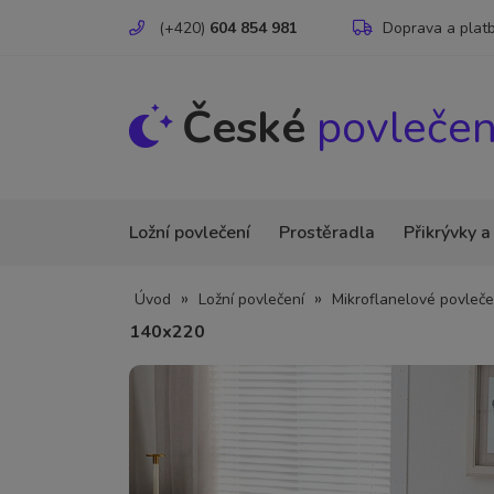
(+420)
604 854 981
Doprava a plat
České
povlečen
Ložní povlečení
Prostěradla
Přikrývky a
»
»
Úvod
Ložní povlečení
Mikroflanelové povleče
140x220