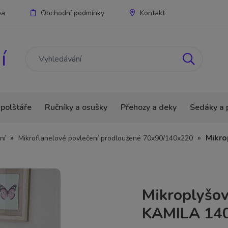
ba
Obchodní podmínky
Kontakt
í
 polštáře
Ručníky a osušky
Přehozy a deky
Sedáky a 
»
»
Mikro
ní
Mikroflanelové povlečení prodloužené 70x90/140x220
Mikroplyšov
KAMILA 14