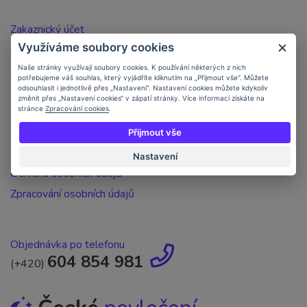
Zakaznický účet
Využíváme soubory cookies
Registrace zákazníka
Jak nakupovat
Naše stránky využívají soubory cookies. K používání některých z nich
potřebujeme váš souhlas, který vyjádříte kliknutím na „Přijmout vše“. Můžete
Doprava a platba
odsouhlasit i jednotlivě přes „Nastavení“. Nastavení cookies můžete kdykoliv
změnit přes „Nastavení cookies“ v zápatí stránky. Více informací získáte na
Objednávka po telefonu
stránce
Zpracování cookies
.
Obchodní podmínky
Přijmout vše
Kontakt
Nastavení
Ochrana osobních údajů
Zpracování osobních údajů
Objednávka po telefonu
604 854 981
(+420)