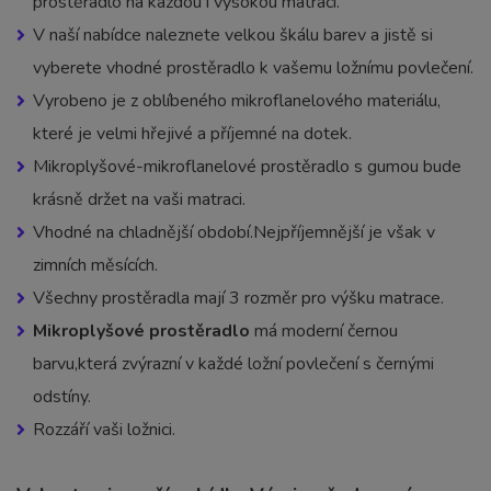
prostěradlo na každou i vysokou matraci.
V naší nabídce naleznete velkou škálu barev a jistě si
vyberete vhodné prostěradlo k vašemu ložnímu povlečení.
Vyrobeno je z oblíbeného mikroflanelového materiálu,
které je velmi hřejivé a příjemné na dotek.
Mikroplyšové-mikroflanelové prostěradlo s gumou bude
krásně držet na vaši matraci.
Vhodné na chladnější období.Nejpříjemnější je však v
zimních měsících.
Všechny prostěradla mají 3 rozměr pro výšku matrace.
Mikroplyšové prostěradlo
má moderní černou
barvu,která zvýrazní v každé ložní povlečení s černými
odstíny.
Rozzáří vaši ložnici.