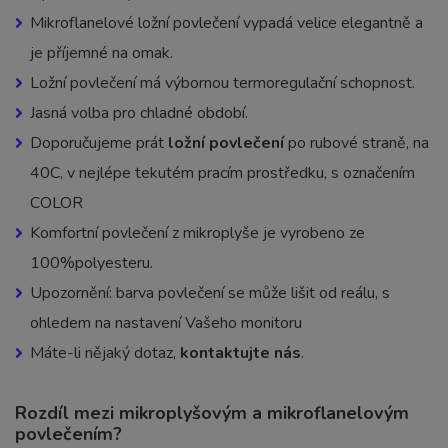
Mikroflanelové ložní povlečení vypadá velice elegantně a
je příjemné na omak.
Ložní povlečení má výbornou termoregulační schopnost.
Jasná volba pro chladné období.
Doporučujeme prát
ložní povlečení
po rubové straně, na
40C, v nejlépe tekutém pracím prostředku, s označením
COLOR
Komfortní povlečení z mikroplyše je vyrobeno ze
100%polyesteru.
Upozornění: barva povlečení se může lišit od reálu, s
ohledem na nastavení Vašeho monitoru
Máte-li nějaký dotaz,
kontaktujte nás
.
Rozdíl mezi mikroplyšovým a mikroflanelovým
povlečením?