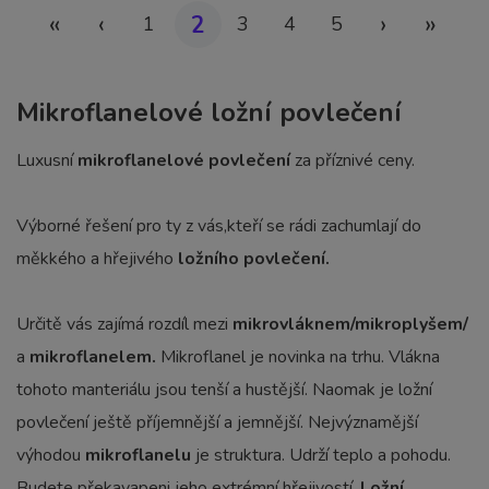
«
‹
›
»
2
1
3
4
5
Mikroflanelové ložní povlečení
Luxusní
mikroflanelové povlečení
za příznivé ceny.
Výborné řešení pro ty z vás,kteří se rádi zachumlají do
měkkého a hřejivého
ložního povlečení.
Určitě vás zajímá rozdíl mezi
mikrovláknem/mikroplyšem/
a
mikroflanelem.
Mikroflanel je novinka na trhu. Vlákna
tohoto manteriálu jsou tenší a hustější. Naomak je ložní
povlečení ještě příjemnější a jemnější. Nejvýznamější
výhodou
mikroflanelu
je struktura. Udrží teplo a pohodu.
Budete překavapeni jeho extrémní hřejivostí.
Ložní