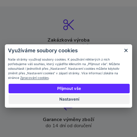
Zakázková výroba
atypických rozměrů
Využíváme soubory cookies
Naše stránky využívají soubory cookies. K používání některých z nich
potřebujeme váš souhlas, který vyjádříte kliknutím na „Přijmout vše“. Můžete
odsouhlasit i jednotlivě přes „Nastavení“. Nastavení cookies můžete kdykoliv
změnit přes „Nastavení cookies“ v zápatí stránky. Více informací získáte na
stránce
Zpracování cookies
.
Doprava ZDARMA
při nákupu nad 2 000 Kč
Přijmout vše
Nastavení
Garance výměny zboží
do 14 dní od doručení