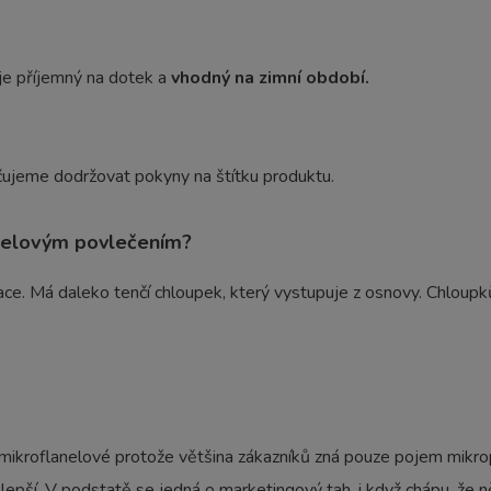
je příjemný na dotek a
vhodný na zimní období.
učujeme dodržovat pokyny na štítku produktu.
anelovým povlečením?
ce. Má daleko tenčí chloupek, který vystupuje z osnovy. Chloupků
 mikroflanelové protože většina zákazníků zná pouze pojem mikro
 lepší. V podstatě se jedná o marketingový tah, i když chápu, že