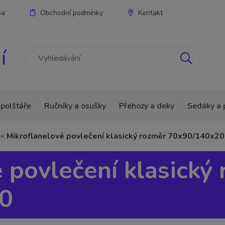
ba
Obchodní podmínky
Kontakt
í
 polštáře
Ručníky a osušky
Přehozy a deky
Sedáky a 
»
Mikroflanelové povlečení klasický rozměr 70x90/140x2
 povlečení klasický
0