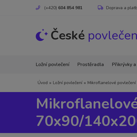
(+420)
604 854 981
Doprava a plat
České
povlečen
Ložní povlečení
Prostěradla
Přikrývky a
»
»
Úvod
Ložní povlečení
Mikroflanelové povlečení
Mikroflanelové
70x90/140x20