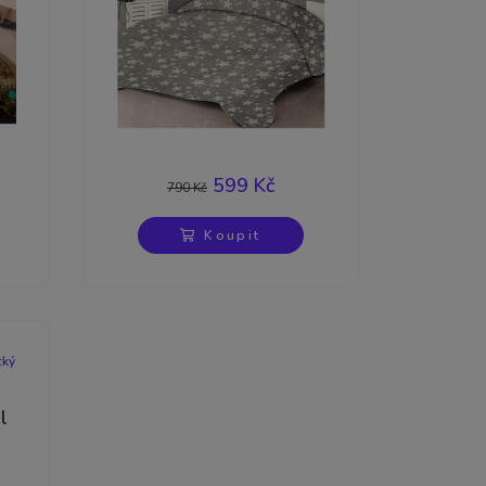
-24%
599 Kč
790 Kč
Koupit
cký
l