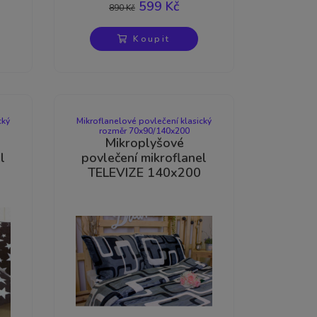
599 Kč
890 Kč
Koupit
Výprodej
cký
Mikroflanelové povlečení klasický
rozměr 70x90/140x200
Mikroplyšové
l
povlečení mikroflanel
TELEVIZE 140x200