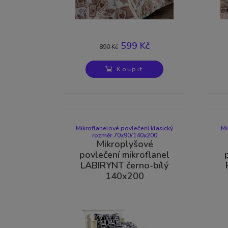
-33%
599 Kč
890 Kč
Koupit
Výprodej
Mikroflanelové povlečení klasický
Mi
rozměr 70x90/140x200
Mikroplyšové
povlečení mikroflanel
LABIRYNT černo-bílý
140x200