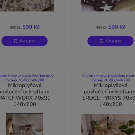
-33%
-33%
599 Kč
599 Kč
890 Kč
890 Kč
Koupit
Koupit
Výprodej
Akční zboží
kroflanelové povlečení klasický
Mikroflanelové povlečení klasi
rozměr 70x90/140x200
rozměr 70x90/140x200
Mikroplyšové
Mikroplyšové
povlečení mikroflanel
povlečení mikroflane
PATCHWORK 70x90
SRDCE TYRKYS 70x
140x200
140x200