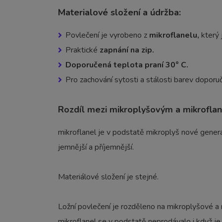
Materialové složení a údržba:
Povlečení je vyrobeno z
mikroflanelu,
který 
Praktické
zapnání na zip.
Doporučená teplota praní 30° C.
Pro zachování sytosti a stálosti barev dopor
Rozdíl mezi mikroplyšovým a mikrofl
mikroflanel je v podstatě mikroplyš nové genera
jemnější a příjemnější.
Materiálové složení je stejné.
Ložní povlečení je rozděleno na mikroplyšové a
mikroflanel se v podstatě neprodávalo i když je