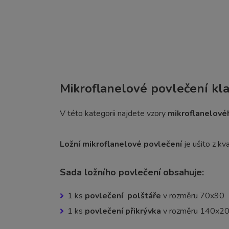
Mikroflanelové povlečení kl
V této kategorii najdete vzory
mikroflanelové
Ložní mikroflanelové povlečení
je ušito z kva
Sada ložního povlečení obsahuje:
1 ks
povlečení polštáře
v rozměru 70x90
1 ks
povlečení přikrývka
v rozměru 140x2