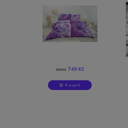
-24%
749 Kč
990 Kč
Koupit