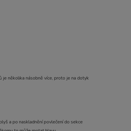
 je několika násobně více, proto je na dotyk
plyš a po naskladnění povlečení do sekce
 někomu to může motat hlavu.