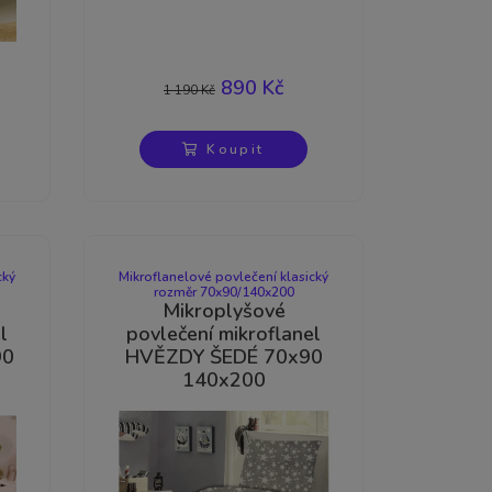
-25%
890 Kč
1 190 Kč
Koupit
cký
Mikroflanelové povlečení klasický
rozměr 70x90/140x200
Mikroplyšové
l
povlečení mikroflanel
90
HVĚZDY ŠEDÉ 70x90
140x200