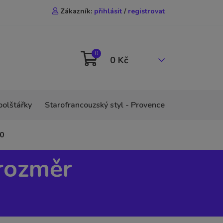
Zákazník:
přihlásit
/
registrovat
0
0 Kč
polštářky
Starofrancouzský styl - Provence
00
 rozměr