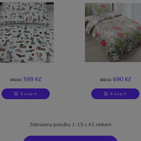
-33%
-22%
599 Kč
690 Kč
890 Kč
890 Kč
Koupit
Koupit
Zobrazeny položky 1-15 z 41 celkem