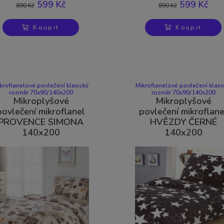
599 Kč
599 Kč
890 Kč
890 Kč
Koupit
Koupit
Výprodej
Výprodej
kroflanelové povlečení klasický
Mikroflanelové povlečení klasi
rozměr 70x90/140x200
rozměr 70x90/140x200
Mikroplyšové
Mikroplyšové
povlečení mikroflanel
povlečení mikroflane
PROVENCE SIMONA
HVĚZDY ČERNÉ
140x200
140x200