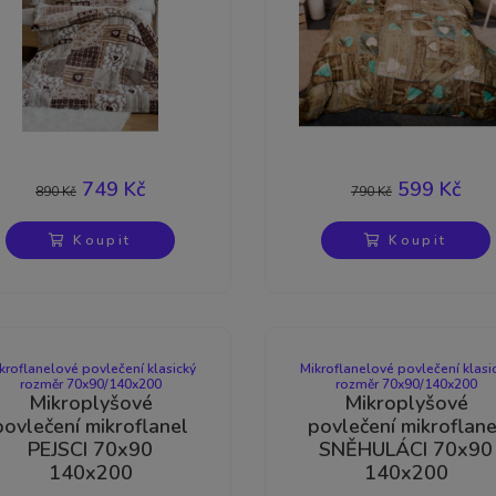
-16%
-24%
749 Kč
599 Kč
890 Kč
790 Kč
Koupit
Koupit
kroflanelové povlečení klasický
Mikroflanelové povlečení klasi
rozměr 70x90/140x200
rozměr 70x90/140x200
Mikroplyšové
Mikroplyšové
povlečení mikroflanel
povlečení mikroflane
PEJSCI 70x90
SNĚHULÁCI 70x90
140x200
140x200