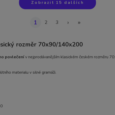
Zobrazit
15 dalších
›
»
1
2
3
asický rozměr 70x90/140x200
ho povlečení
v nejprodávanějším klasickém českém rozměru 7
litního materialu v silné gramáži.
00