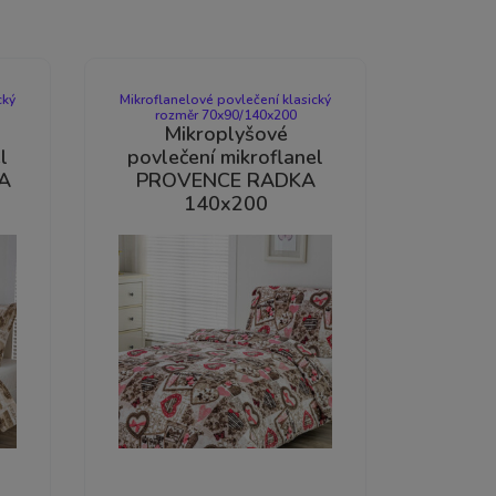
cký
Mikroflanelové povlečení klasický
rozměr 70x90/140x200
Mikroplyšové
l
povlečení mikroflanel
A
PROVENCE RADKA
140x200
-33%