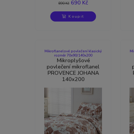
690 Kč
890 Kč
Koupit
Výprodej
Mikroflanelové povlečení klasický
Mi
rozměr 70x90/140x200
Mikroplyšové
povlečení mikroflanel
PROVENCE JOHANA
140x200