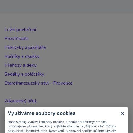
Ložní povlečení
Prostěradla
Přikrývky a polštáře
Ručníky a osušky
Přehozy a deky
Sedáky a polštářky
Starofrancouzský styl - Provence
Zakaznický účet
Registrace zákazníka
Využíváme soubory cookies
Jak nakupovat
Naše stránky využívají soubory cookies. K používání některých z nich
Doprava a platba
potřebujeme váš souhlas, který vyjádříte kliknutím na „Přijmout vše“. Můžete
odsouhlasit i jednotlivě přes „Nastavení“. Nastavení cookies můžete kdykoliv