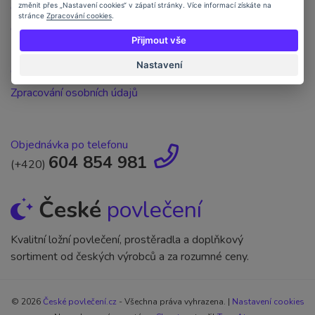
Objednávka po telefonu
změnit přes „Nastavení cookies“ v zápatí stránky. Více informací získáte na
stránce
Zpracování cookies
.
Obchodní podmínky
Přijmout vše
Kontakt
Nastavení
Ochrana osobních údajů
Zpracování osobních údajů
Objednávka po telefonu
604 854 981
(+420)
České
povlečení
Kvalitní ložní povlečení, prostěradla a doplňkový
sortiment od českých výrobců a za rozumné ceny.
© 2026
České povlečení.cz
- Všechna práva vyhrazena. |
Nastavení cookies