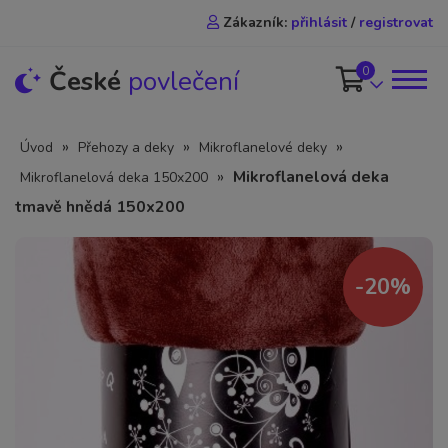
Zákazník:
přihlásit
/
registrovat
0
České
povlečení
»
»
»
Úvod
Přehozy a deky
Mikroflanelové deky
»
Mikroflanelová deka
Mikroflanelová deka 150x200
tmavě hnědá 150x200
-20%