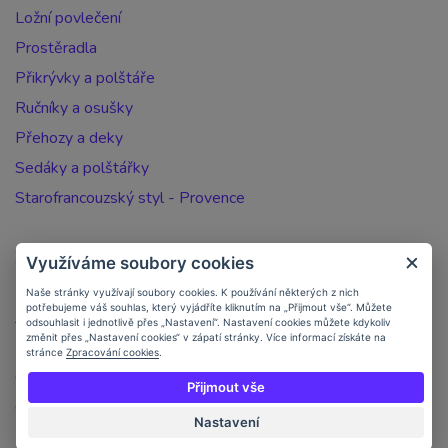
Ložní povlečení
Prostěradla
Přikrývky a polštáře
Ručníky a osušky
Přehozy a deky
Sedáky a polštářky
Starofrancouzský styl - Provence
Zakaznický účet
Využíváme soubory cookies
Registrace zákazníka
Naše stránky využívají soubory cookies. K používání některých z nich
potřebujeme váš souhlas, který vyjádříte kliknutím na „Přijmout vše“. Můžete
Jak nakupovat
odsouhlasit i jednotlivě přes „Nastavení“. Nastavení cookies můžete kdykoliv
změnit přes „Nastavení cookies“ v zápatí stránky. Více informací získáte na
Doprava a platba
stránce
Zpracování cookies
.
Objednávka po telefonu
Přijmout vše
Obchodní podmínky
Nastavení
Kontakt