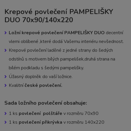
Krepové povlečení PAMPELIŠKY
DUO 70x90/140x220
Ložní krepové povlečení PAMPELIŠKY DUO
decentní
vlemi oblíbené ,které dodá Vašemu interiéru nevšednost.
Krepové povlečení laděné z jedné strany do šedých
odstínů s motivem bílých pampelišek,druhá strana na
bílém podkladu s šedými pampelišky.
Úžasný doplněk do vaší ložnice.
Kvalitní
české povlečení.
Sada ložního povlečení obsahuje:
1 ks
povlečení polštáře
v rozměru 70x90
1 ks
povlečení přikrývka
v rozměru 140x220