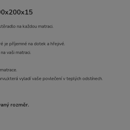
 90x200x15
těradlo na každou matraci.
é je příjemné na dotek a hřejivé.
na vaši matraci.
 matrace.
vu,která vyladí vaše povlečení v teplých odstínech.
vaný rozměr.