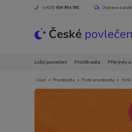
(+420)
604 854 981
Doprava a plat
České
povlečen
Ložní povlečení
Prostěradla
Přikrývky a
»
»
»
Úvod
Prostěradla
Froté prostěradla
froté