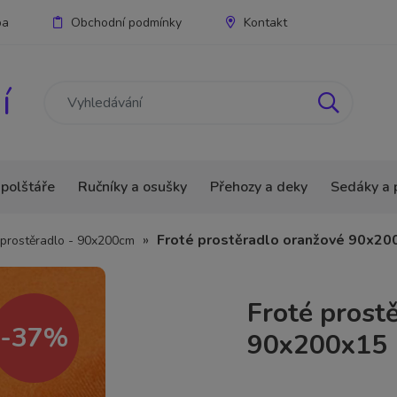
ba
Obchodní podmínky
Kontakt
í
 polštáře
Ručníky a osušky
Přehozy a deky
Sedáky a 
»
Froté prostěradlo oranžové 90x20
 prostěradlo - 90x200cm
Froté prost
-37%
90x200x15