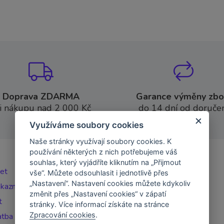
Doprava ZDARMA
Garance výměny zbo
i nákupu nad 2 000 Kč
do 14 dní od doručen
Využíváme soubory cookies
Naše stránky využívají soubory cookies. K
používání některých z nich potřebujeme váš
souhlas, který vyjádříte kliknutím na „Přijmout
čet
vše“. Můžete odsouhlasit i jednotlivě přes
„Nastavení“. Nastavení cookies můžete kdykoliv
ákazníka
změnit přes „Nastavení cookies“ v zápatí
t
stránky. Více informací získáte na stránce
Zpracování cookies
.
atba