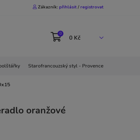
Zákazník:
přihlásit
/
registrovat
0
0 Kč
polštářky
Starofrancouzský styl - Provence
0x15
ěradlo oranžové