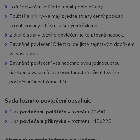
Ložní polvečení můžete měnit podle nálady.
Polštář a přikrývka mají z jedné strany černý podklad
zkombinovaný s bílými a šedými křivkami.
Z druhé strany ložního povlečení je to přesně naopak.
Bavlněné povlečení Orient bude jistě zajímavým dopňkem
ve vaši ložnici.
Bavlněné povlečení vás nadchne svou jednoduchou
údržbou a vy si můžete bezstarostně užívat ložního
povlečení Orient černo-bílí.
Sada ložního povlečení obsahuje:
1 ks
povlečení polštáře
v rozměru 70x90
1 ks
povlečení přikrývka
v rozměru 140x220