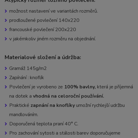
Atypický rozměr ložního povlečení:
možnost nastavení ve variantách rozměrů.
prodloužené povlečení 140x220
francouské povlečení 200x220
v jakémkoliv jiném rozměru na objednání.
Materialové složení a údržba:
Gramáž 145g/m2
Zapínání : knoflík
Povlečení je vyrobeno ze
100% bavlny,
která je příjemná
na dotek a
vhodná na celoroční používání.
Praktické
zapnání na knoflíky
umožní rychlejší udržbu
mandlováním.
Doporučená teplota praní 40° C.
Pro zachování sytosti a stálosti barev doporučujeme