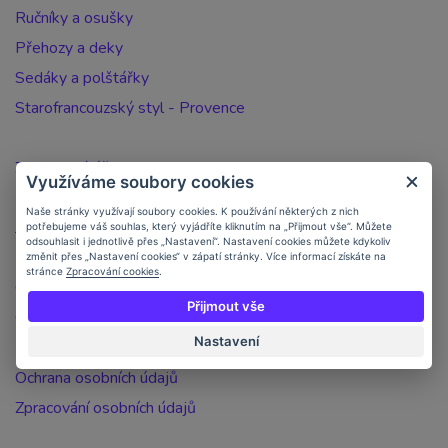
Ručníky a osušky
Přehozy a deky
Sedáky a polštářky
Starofrancouzský styl - Provence
Zakaznický účet
Využíváme soubory cookies
Registrace zákazníka
Naše stránky využívají soubory cookies. K používání některých z nich
Jak nakupovat
potřebujeme váš souhlas, který vyjádříte kliknutím na „Přijmout vše“. Můžete
odsouhlasit i jednotlivě přes „Nastavení“. Nastavení cookies můžete kdykoliv
Doprava a platba
změnit přes „Nastavení cookies“ v zápatí stránky. Více informací získáte na
stránce
Zpracování cookies
.
Objednávka po telefonu
Přijmout vše
Obchodní podmínky
Nastavení
Kontakt
Ochrana osobních údajů
Zpracování osobních údajů