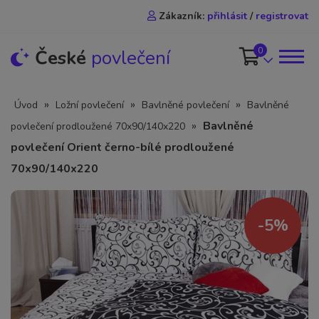
Zákazník:
přihlásit
/
registrovat
0
České
povlečení
»
»
»
Úvod
Ložní povlečení
Bavlněné povlečení
Bavlněné
»
Bavlněné
povlečení prodloužené 70x90/140x220
povlečení Orient černo-bílé prodloužené
70x90/140x220
-5%