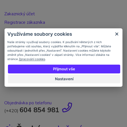
Zakaznický účet
Registrace zákazníka
Jak nakupovat
Využíváme soubory cookies
Doprava a platba
Naše stránky využívají soubory cookies. K používání některých z nich
potřebujeme váš souhlas, který vyjádříte kliknutím na „Přijmout vše“. Můžete
Objednávka po telefonu
odsouhlasit i jednotlivě přes „Nastavení“. Nastavení cookies můžete kdykoliv
změnit přes „Nastavení cookies“ v zápatí stránky. Více informací získáte na
Obchodní podmínky
stránce
Zpracování cookies
.
Kontakt
Přijmout vše
Ochrana osobních údajů
Nastavení
Zpracování osobních údajů
Objednávka po telefonu
604 854 981
(+420)