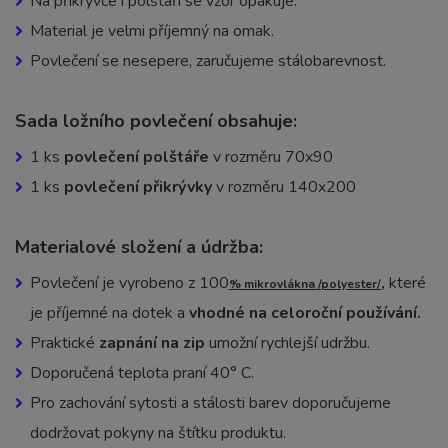
Na přikrývce i polštáři se vzor opakuje.
Material je velmi příjemný na omak.
Povlečení se nesepere, zaručujeme stálobarevnost.
Sada ložního povlečení obsahuje:
1 ks
povlečení polštáře
v rozměru 70x90
1 ks
povlečení přikrývky
v rozměru 140x200
Materialové složení a údržba:
Povlečení je vyrobeno z 100
,
které
% mikrovlákna /polyester/
je příjemné na dotek a
vhodné na celoroční používání.
Praktické
zapnání na zip
umožní rychlejší udržbu.
Doporučená teplota praní 40° C.
Pro zachování sytosti a stálosti barev doporučujeme
dodržovat pokyny na štítku produktu.