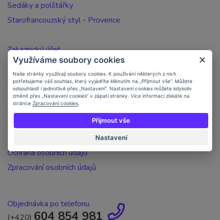
Sedáky a polštářky
Starofrancouzský styl - Provence
Zakaznický účet
Využíváme soubory cookies
Registrace zákazníka
Naše stránky využívají soubory cookies. K používání některých z nich
Jak nakupovat
potřebujeme váš souhlas, který vyjádříte kliknutím na „Přijmout vše“. Můžete
odsouhlasit i jednotlivě přes „Nastavení“. Nastavení cookies můžete kdykoliv
Doprava a platba
změnit přes „Nastavení cookies“ v zápatí stránky. Více informací získáte na
stránce
Zpracování cookies
.
Objednávka po telefonu
Přijmout vše
Obchodní podmínky
Kontakt
Nastavení
Ochrana osobních údajů
Zpracování osobních údajů
Objednávka po telefonu
604 854 981
(+420)