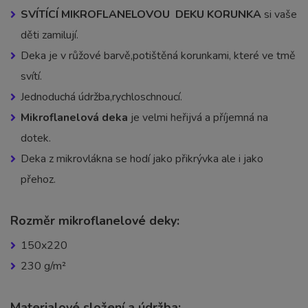
SVÍTÍCÍ MIKROFLANELOVOU DEKU KORUNKA
si vaše
děti zamilují.
Deka je v růžové barvě,potištěná korunkami, které ve tmě
svítí.
Jednoduchá údržba,rychloschnoucí.
Mikroflanelová deka
je velmi heřijvá a příjemná na
dotek.
Deka z mikrovlákna se hodí jako přikrývka ale i jako
přehoz.
Rozměr mikroflanelové deky:
150x220
230 g/m²
Materialové složení a údržba: