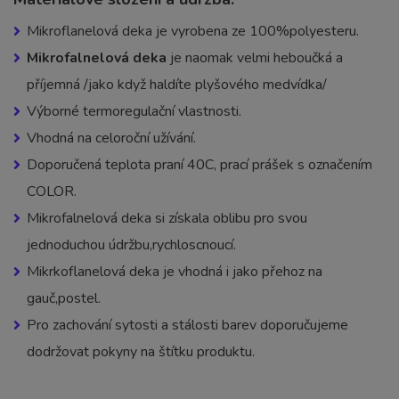
Mikroflanelová deka je vyrobena ze 100%polyesteru.
Mikrofalnelová deka
je naomak velmi heboučká a
příjemná /jako když haldíte plyšového medvídka/
Výborné termoregulační vlastnosti.
Vhodná na celoroční užívání.
Doporučená teplota praní 40C, prací prášek s označením
COLOR.
Mikrofalnelová deka si získala oblibu pro svou
jednoduchou údržbu,rychloscnoucí.
Mikrkoflanelová deka je vhodná i jako přehoz na
gauč,postel.
Pro zachování sytosti a stálosti barev doporučujeme
dodržovat pokyny na štítku produktu.