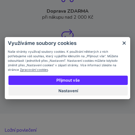
Doprava ZDARMA
při nákupu nad 2 000 Kč
Využíváme soubory cookies
Garance výměny zboží
Naše stránky využívají soubory cookies. K používání některých z nich
do 14 dní od doručení
potřebujeme váš souhlas, který vyjádříte kliknutím na „Přijmout vše“. Můžete
odsouhlasit i jednotlivě přes „Nastavení“. Nastavení cookies můžete kdykoliv
změnit přes „Nastavení cookies“ v zápatí stránky. Více informací získáte na
stránce
Zpracování cookies
.
Přijmout vše
Kamenná prodejna
Nastavení
Milovice u Hořic 28, Hořice
Ložní povlečení