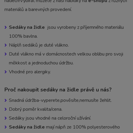
nádech!Vybírat můžete z naší nabídky na
e-shopu
z různých
materiálů a barevných provedení.
Sedáky na židle
jsou vyrobeny z příjemného materiálu
100% bavlna.
Náplň sedáků je duté vlákno.
Duté vlákno má v domácnostech velkou oblibu pro svoji
měkkost a jednoduchou údržbu.
Vhodné pro alergiky.
Proč nakoupit sedáky na židle právě u nás?
Snadná údržba-vyperete,pověsíte,nemusíte žehlit.
Dobrý poměr kvalita/cena.
Sedáky jsou vhodné na celoroční užívání.
Sedáky na židle
mají nápň ze 100% polyesterového