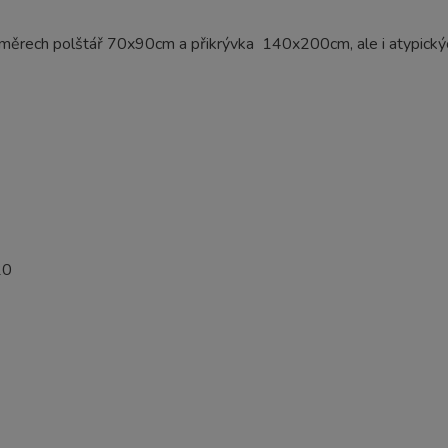
 rozměrech polštář 70x90cm a přikrývka 140x200cm, ale i atypi
20