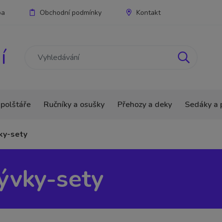
ba
Obchodní podmínky
Kontakt
í
 polštáře
Ručníky a osušky
Přehozy a deky
Sedáky a 
ky-sety
ývky-sety