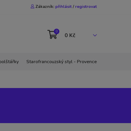
Zákazník:
přihlásit
/
registrovat
0
0 Kč
polštářky
Starofrancouzský styl - Provence