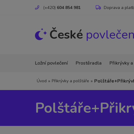
(+420)
604 854 981
Doprava a plat
České
povlečen
Ložní povlečení
Prostěradla
Přikrývky a
»
»
Polštáře+Přikrýv
Úvod
Přikrývky a polštáře
Polštáře+Přikr