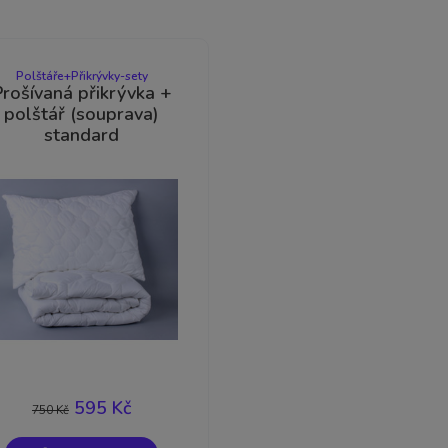
Polštáře+Přikrývky-sety
Prošívaná přikrývka +
polštář (souprava)
standard
-21%
595 Kč
750 Kč