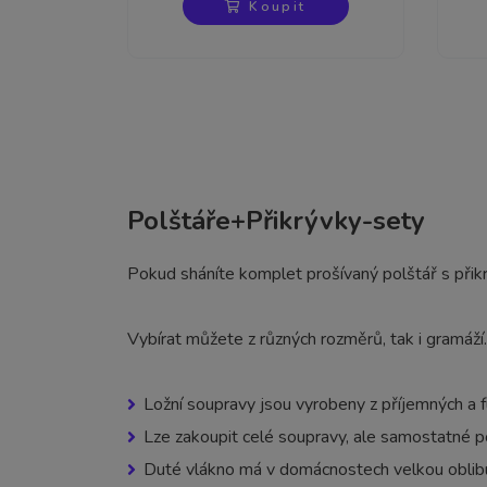
Koupit
Polštáře+Přikrývky-sety
Pokud sháníte komplet prošívaný polštář s přik
Vybírat můžete z různých rozměrů, tak i gramáží.
Ložní soupravy jsou vyrobeny z příjemných a f
Lze zakoupit celé soupravy, ale samostatné po
Duté vlákno má v domácnostech velkou oblibu