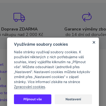
Doprava ZDARMA
Garance výměny zbo
i nákupu nad 2 000 Kč
do 14 dní od doručen
Využíváme soubory cookies
Naše stránky využívají soubory cookies. K
používání některých z nich potřebujeme váš
souhlas, který vyjádříte kliknutím na „Přijmout
čet
vše“. Můžete odsouhlasit i jednotlivě přes
ákazníka
„Nastavení“. Nastavení cookies můžete kdykoliv
změnit přes „Nastavení cookies“ v zápatí
t
stránky. Více informací získáte na stránce
atba
Zpracování cookies
.
o telefonu
Přijmout vše
Nastavení
dmínky