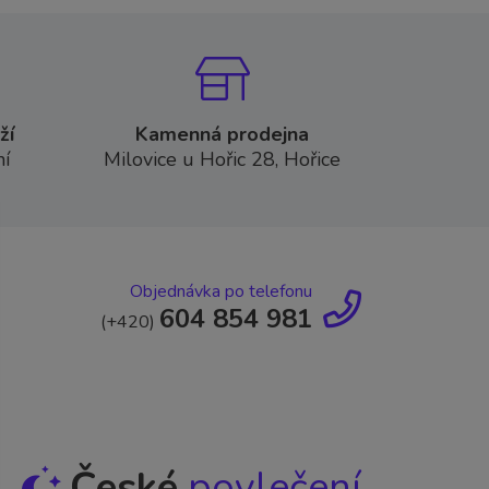
ží
Kamenná prodejna
í
Milovice u Hořic 28, Hořice
Objednávka po telefonu
604 854 981
(+420)
České
povlečení