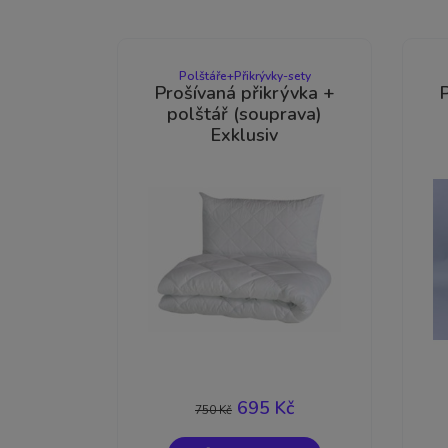
Polštáře+Přikrývky-sety
Prošívaná přikrývka +
polštář (souprava)
Exklusiv
-7%
695 Kč
750 Kč