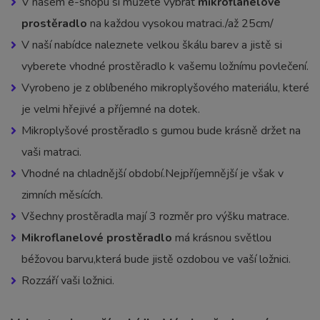
V našem e-shopu si můžete vybrat
mikroflanelové
prostěradlo
na každou vysokou matraci./až 25cm/
V naší nabídce naleznete velkou škálu barev a jistě si
vyberete vhodné prostěradlo k vašemu ložnímu povlečení.
Vyrobeno je z oblíbeného mikroplyšového materiálu, které
je velmi hřejivé a příjemné na dotek.
Mikroplyšové prostěradlo s gumou bude krásně držet na
vaši matraci.
Vhodné na chladnější období.Nejpříjemnější je však v
zimních měsících.
Všechny prostěradla mají 3 rozměr pro výšku matrace.
Mikroflanelové prostěradlo
má krásnou světlou
béžovou barvu,která bude jistě ozdobou ve vaší ložnici.
Rozzáří vaši ložnici.