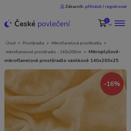
Zákazník:
přihlásit
/
registrovat
0
České
povlečení
»
»
»
Úvod
Prostěradla
Mikroflanelová prostěradla
»
Mikroplyšové-
mikroflanelové prostěradlo - 140x200cm
mikroflanelové prostěradlo vanilkové 140x200x25
-16%