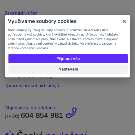
Zakaznický účet
Využíváme soubory cookies
Registrace zákazníka
Jak nakupovat
Naše stránky využívají soubory cookies. K používání některých z nich
potřebujeme váš souhlas, který vyjádříte kliknutím na „Přijmout vše“. Můžete
Doprava a platba
odsouhlasit i jednotlivě přes „Nastavení“. Nastavení cookies můžete kdykoliv
změnit přes „Nastavení cookies“ v zápatí stránky. Více informací získáte na
Objednávka po telefonu
stránce
Zpracování cookies
.
Obchodní podmínky
Přijmout vše
Kontakt
Nastavení
Ochrana osobních údajů
Zpracování osobních údajů
Objednávka po telefonu
604 854 981
(+420)