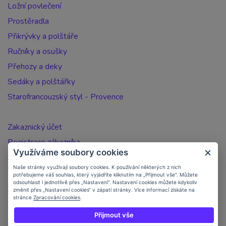
Ložní povlečení
Prostěradla
Přikrývky a polštáře
Ručníky a osušky
Přehozy a deky
Sedáky a polštářky
Starofrancouzský styl - Provence
Zakaznický účet
Registrace zákazníka
Využíváme soubory cookies
Jak nakupovat
Naše stránky využívají soubory cookies. K používání některých z nich
Doprava a platba
potřebujeme váš souhlas, který vyjádříte kliknutím na „Přijmout vše“. Můžete
odsouhlasit i jednotlivě přes „Nastavení“. Nastavení cookies můžete kdykoliv
Objednávka po telefonu
změnit přes „Nastavení cookies“ v zápatí stránky. Více informací získáte na
stránce
Zpracování cookies
.
Obchodní podmínky
Přijmout vše
Kontakt