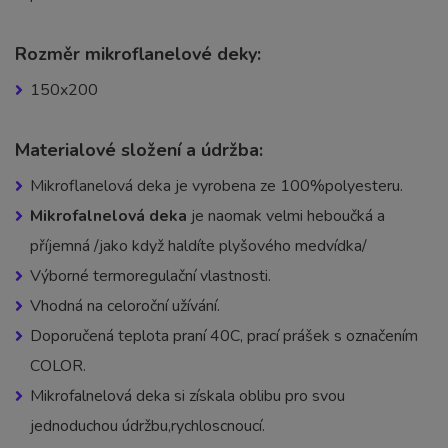
Rozměr mikroflanelové deky:
150x200
Materialové složení a údržba:
Mikroflanelová deka je vyrobena ze 100%polyesteru.
Mikrofalnelová deka
je naomak velmi heboučká a
příjemná /jako když haldíte plyšového medvídka/
Výborné termoregulační vlastnosti.
Vhodná na celoroční užívání.
Doporučená teplota praní 40C, prací prášek s označením
COLOR.
Mikrofalnelová deka si získala oblibu pro svou
jednoduchou údržbu,rychloscnoucí.