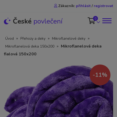
Zákazník:
přihlásit
/
registrovat
0
České
povlečení
»
»
»
Úvod
Přehozy a deky
Mikroflanelové deky
»
Mikroflanelová deka
Mikroflanelová deka 150x200
fialová 150x200
-11%