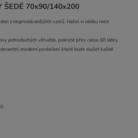
Y ŠEDÉ 70x90/140x200
den z nejprodávanějších vzorů. Našel si oblibu mezi
vy jednoduchých větviček, pokryté přes celou šíři látky.
,
decentní ,moderní povlečení ,které bude slušet každé
00