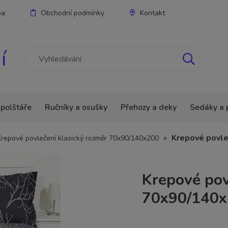
ba
Obchodní podmínky
Kontakt
í
 polštáře
Ručníky a osušky
Přehozy a deky
Sedáky a 
»
Krepové povl
Krepové povlečení klasický rozměr 70x90/140x200
Krepové po
70x90/140