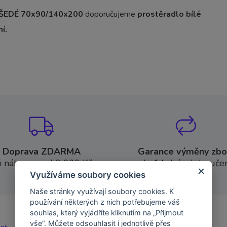
 ŠEDÉ 70x90/140x200
doporučujeme
prostěradlo bílé
í.
Doprava ZDARMA
Garance výměny zbo
i nákupu nad 2 000 Kč
do 14 dní od doručen
Využíváme soubory cookies
Naše stránky využívají soubory cookies. K
používání některých z nich potřebujeme váš
souhlas, který vyjádříte kliknutím na „Přijmout
vše“. Můžete odsouhlasit i jednotlivě přes