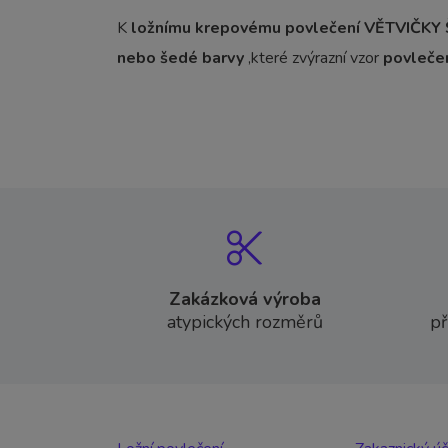
K
ložnímu krepovému povlečení VĚTVIČKY
nebo šedé barvy
,které zvýrazní vzor
povlečen
Zakázková výroba
atypických rozměrů
př