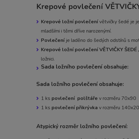
Krepové povlečení VĚTVIČK
Krepové ložní povlečení
větvičky šedé je je
mladšími i těmi dříve narozenýmí.
Povlečení
je laděno do šedých odstínů s moti
Krepové ložní povlečení VĚTVIČKY ŠEDÉ 
ložnici.
Sada ložního povlečení obsahuje:
Sada ložního povlečení obsahuje:
1 ks
povlečení polštáře
v rozměru 70x90
1 ks
povlečení přikrývka
v rozměru 140x2
Atypický rozměr ložního povlečení: