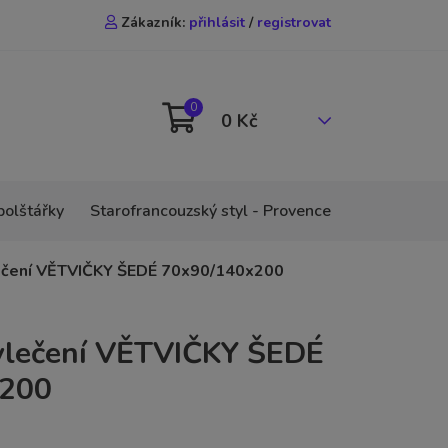
Zákazník:
přihlásit
/
registrovat
0
0 Kč
polštářky
Starofrancouzský styl - Provence
ečení VĚTVIČKY ŠEDÉ 70x90/140x200
vlečení VĚTVIČKY ŠEDÉ
x200