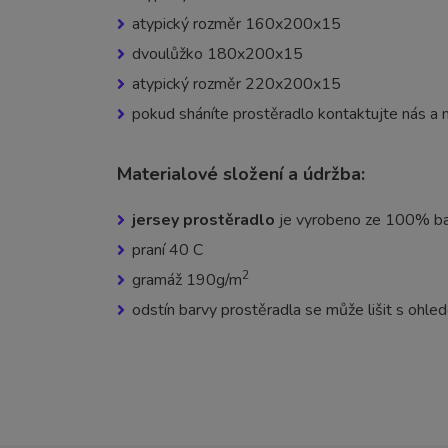
atypický rozměr 160x200x15
dvoulůžko 180x200x15
atypický rozměr 220x200x15
pokud sháníte prostěradlo kontaktujte nás a 
Materialové složení a údržba:
jersey prostěradlo
je vyrobeno ze 100% ba
praní 40 C
2
gramáž 190g/m
odstín barvy prostěradla se může lišit s ohl