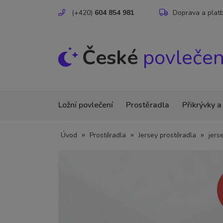
(+420)
604 854 981
Doprava a plat
České
povlečen
Ložní povlečení
Prostěradla
Přikrývky a
»
»
»
Úvod
Prostěradla
Jersey prostěradla
jers