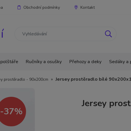
ba
Obchodní podmínky
Kontakt
í
 polštáře
Ručníky a osušky
Přehozy a deky
Sedáky a 
»
Jersey prostěradlo bílé 90x200x
ey prostěradlo - 90x200cm
Jersey pros
-37%