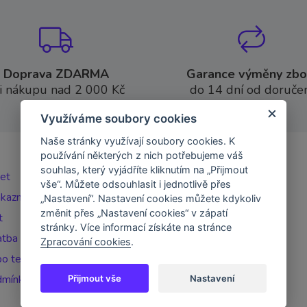
Doprava ZDARMA
Garance výměny zbo
i nákupu nad 2 000 Kč
do 14 dní od doručen
Využíváme soubory cookies
Naše stránky využívají soubory cookies. K
používání některých z nich potřebujeme váš
souhlas, který vyjádříte kliknutím na „Přijmout
čet
vše“. Můžete odsouhlasit i jednotlivě přes
ákazníka
„Nastavení“. Nastavení cookies můžete kdykoliv
změnit přes „Nastavení cookies“ v zápatí
t
stránky. Více informací získáte na stránce
atba
Zpracování cookies
.
o telefonu
dmínky
Přijmout vše
Nastavení