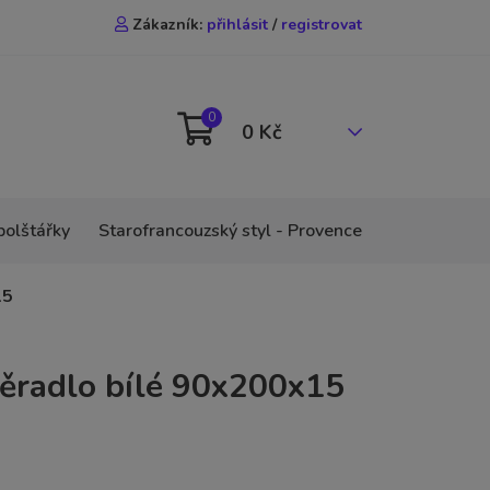
Zákazník:
přihlásit
/
registrovat
0
0 Kč
polštářky
Starofrancouzský styl - Provence
15
těradlo bílé 90x200x15