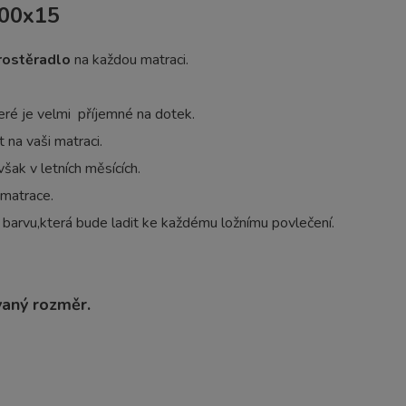
200x15
prostěradlo
na každou matraci.
eré je velmi příjemné na dotek.
 na vaši matraci.
však v letních měsících.
 matrace.
 barvu,která bude ladit ke každému ložnímu povlečení.
vaný rozměr.