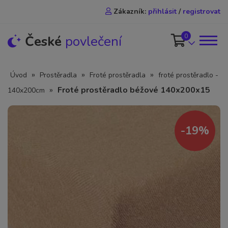
Zákazník:
přihlásit
/
registrovat
0
České
povlečení
»
»
»
Úvod
Prostěradla
Froté prostěradla
froté prostěradlo -
»
Froté prostěradlo béžové 140x200x15
140x200cm
-19%