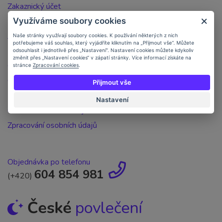
Zakaznický účet
Registrace zákazníka
Využíváme soubory cookies
Jak nakupovat
Naše stránky využívají soubory cookies. K používání některých z nich
potřebujeme váš souhlas, který vyjádříte kliknutím na „Přijmout vše“. Můžete
Doprava a platba
odsouhlasit i jednotlivě přes „Nastavení“. Nastavení cookies můžete kdykoliv
změnit přes „Nastavení cookies“ v zápatí stránky. Více informací získáte na
Objednávka po telefonu
stránce
Zpracování cookies
.
Obchodní podmínky
Přijmout vše
Kontakt
Nastavení
Ochrana osobních údajů
Zpracování osobních údajů
Objednávka po telefonu
604 854 981
(+420)
České
povlečení