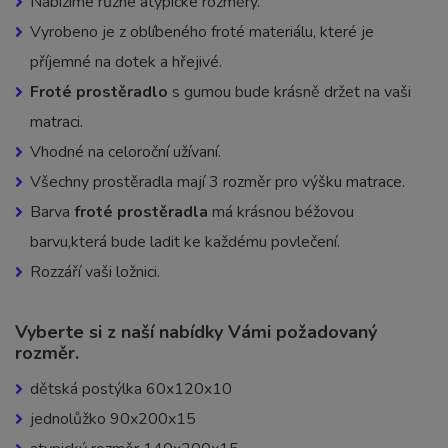
Nabízíme různé atypické rozměry.
Vyrobeno je z oblíbeného froté materiálu, které je
příjemné na dotek a hřejivé.
Froté prostěradlo
s gumou bude krásně držet na vaši
matraci.
Vhodné na celoroční užívaní.
Všechny prostěradla mají 3 rozměr pro výšku matrace.
Barva
froté prostěradla
má krásnou béžovou
barvu,která bude ladit ke každému povlečení.
Rozzáří vaši ložnici.
Vyberte si z naší nabídky Vámi požadovaný
rozměr.
dětská postýlka 60x120x10
jednolůžko 90x200x15