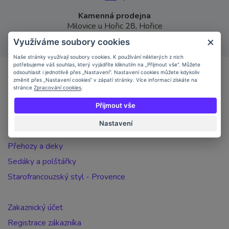
Kamenná prodejna
Milovice u Hořic 28, Hořice
Využíváme soubory cookies
Naše stránky využívají soubory cookies. K používání některých z nich
potřebujeme váš souhlas, který vyjádříte kliknutím na „Přijmout vše“. Můžete
odsouhlasit i jednotlivě přes „Nastavení“. Nastavení cookies můžete kdykoliv
změnit přes „Nastavení cookies“ v zápatí stránky. Více informací získáte na
Ložní povlečení
stránce
Zpracování cookies
.
Prostěradla
Přijmout vše
Přikrývky a polštáře
Nastavení
Ručníky a osušky
Přehozy a deky
Sedáky a polštářky
Starofrancouzský styl - Provence
Zakaznický účet
Registrace zákazníka