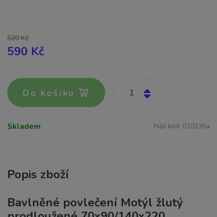
620 Kč
590 Kč
Do košíku
Skladem
Náš kód:
010135a
Popis zboží
Bavlněné povlečení Motýl žlutý
prodloužené 70x90/140x220