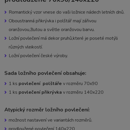
Romantický vzor vnese do vaši ložnice nádech letních dnů.
Oboustranná přikrývka i polštář mají zářivou
oranžovou,žlutou a světle oranžovou barvu.
Ložní povlečení má dekor pruhů,které je poseté motýli
různých vleikostí.
Ložní povlečení české výroby.
Sada ložního povlečení obsahuje:
1 ks
povlečení polštáře
v rozměru 70x90
1 ks
povlečení přikrývka
v rozměru 140x220
Atypický rozměr ložního povlečení:
možnost nastavení ve variantách rozměrů.
prodloužené povlečení 140x220