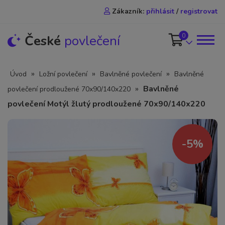
Zákazník:
přihlásit
/
registrovat
0
České
povlečení
»
»
»
Úvod
Ložní povlečení
Bavlněné povlečení
Bavlněné
»
Bavlněné
povlečení prodloužené 70x90/140x220
povlečení Motýl žlutý prodloužené 70x90/140x220
-5%