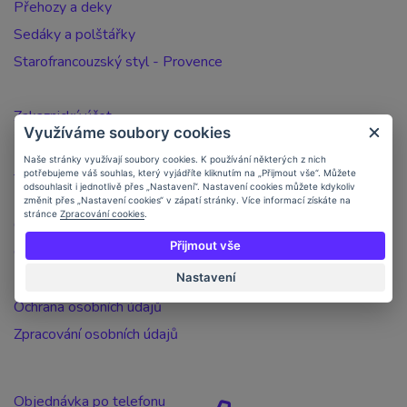
Přehozy a deky
Sedáky a polštářky
Starofrancouzský styl - Provence
Zakaznický účet
Využíváme soubory cookies
Registrace zákazníka
Naše stránky využívají soubory cookies. K používání některých z nich
Jak nakupovat
potřebujeme váš souhlas, který vyjádříte kliknutím na „Přijmout vše“. Můžete
odsouhlasit i jednotlivě přes „Nastavení“. Nastavení cookies můžete kdykoliv
Doprava a platba
změnit přes „Nastavení cookies“ v zápatí stránky. Více informací získáte na
stránce
Zpracování cookies
.
Objednávka po telefonu
Přijmout vše
Obchodní podmínky
Nastavení
Kontakt
Ochrana osobních údajů
Zpracování osobních údajů
Objednávka po telefonu